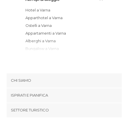
Hotel a Varna
Apparthotel a Varna
Ostelli a Varna
Appartamenti a Varna
Alberghi a Varna
Bungalow a Varna
Pensioni a Varna
CHI SIAMO
Cookies
ISPIRATI E PIANIFICA
Politica di privacy
footer@item_discovertips_anchor
SETTORE TURISTICO
Termini e Condizioni
minube Android app
Contatti