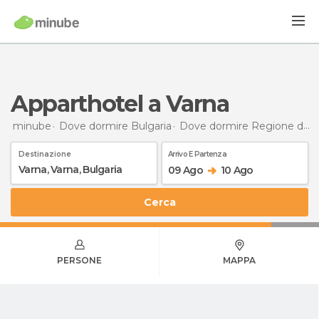
Apparthotel a Varna
minube
Dove dormire Bulgaria
Dove dormire Regione di Varna
Destinazione
Arrivo E Partenza
09 Ago
10 Ago
Cerca
PERSONE
MAPPA