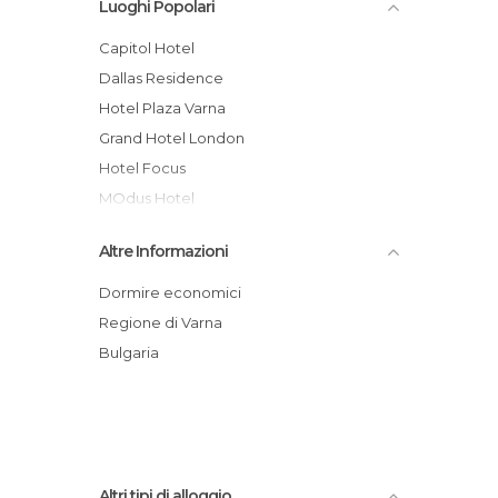
Luoghi Popolari
Capitol Hotel
Dallas Residence
Hotel Plaza Varna
Grand Hotel London
Hotel Focus
mOdus Hotel
Yo-Ho-Hostel
Altre Informazioni
Apartments Shoumen, Varna, Bulgaria
Bellevue Hotel
Dormire economici
Best Western Prima Hotel
Regione di Varna
Chaika Beach & Spa Hotel
Bulgaria
Ellinis Hotel
Altri tipi di alloggio