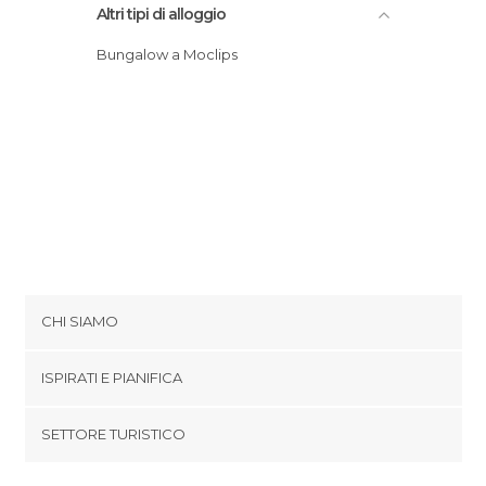
Altri tipi di alloggio
Bungalow a Moclips
CHI SIAMO
Cookies
ISPIRATI E PIANIFICA
Politica di privacy
footer@item_discovertips_anchor
SETTORE TURISTICO
Termini e Condizioni
minube Android app
Contatti