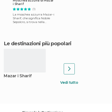
Moschea azzurra di Mazar
i Sharif
(1)
La moschea azzurra Mazar-i
Sharif, che significa Nobile
Sepolcro, si trova nella
provincia di Balkh. Per darvi
alcune nozioni di c
Le destinazioni più popolari
Mazar i Sharif
Vedi tutto