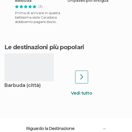
Barbuda
Un paseo por Antigua
(3)
Prima di arrivare in questa
bellissima isola Caraibica
dobbiamo pagare dazio
affrontando un ora di barca
in un mare che non è tant
Le destinazioni più popolari
Barbuda (città)
Vedi tutto
Riguardo la Destinazione