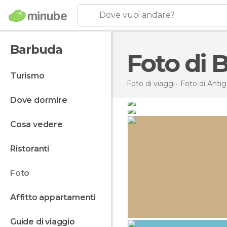
Dove vuoi andare?
Barbuda
Foto di 
turismo
Foto di viaggi
Foto di
Antig
Wetland A Barbuda
dove dormire
Verde A Barbuda
Lucio Sassi
cosa vedere
Roberto Gonzalez
Barbuda
Un paseo por Antigu
ristoranti
foto
affitto appartamenti
guide di viaggio