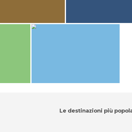
35
Roberto Gonzalez
a
Un paseo por Antigua
Roberto Gonzalez
a
Un paseo por Antigua
Le destinazioni più popola