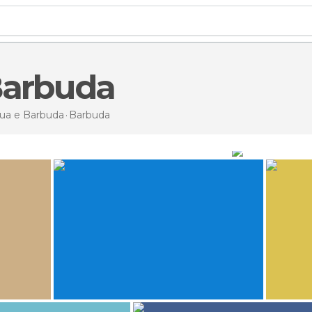
Barbuda
ua e Barbuda
Barbuda
Mare A Barbuda
119
406
Lucio S
a
Barbuda