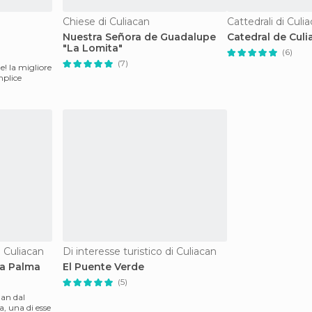
Chiese di Culiacan
Cattedrali di Culi
Nuestra Señora de Guadalupe
Catedral de Cul
"La Lomita"
(6)
(7)
! la migliore
mplice
i Culiacan
Di interesse turistico di Culiacan
La Palma
El Puente Verde
(5)
lan dal
, una di esse