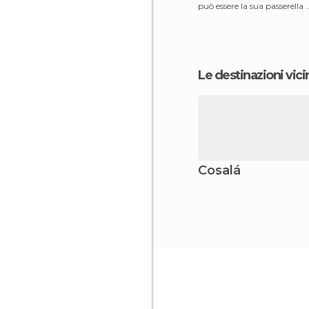
può essere la sua passerella .
lunga ci vog
Le destinazioni vici
Cosalá