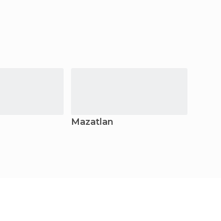
Mazatlan
Los B