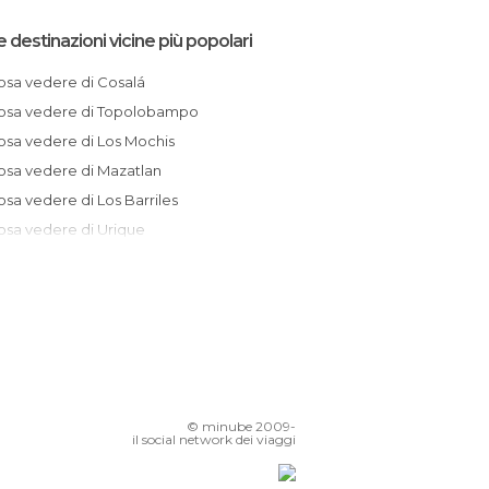
e destinazioni vicine più popolari
Cosa vedere di Cosalá
Cosa vedere di Topolobampo
Cosa vedere di Los Mochis
Cosa vedere di Mazatlan
Cosa vedere di Los Barriles
Cosa vedere di Urique
Cosa vedere di Durango
Cosa vedere di San Jose del Cabo
Cosa vedere di La Paz
Cosa vedere di Todos Santos
Cosa vedere di Cabo San Lucas
Cosa vedere di Mapimi
© minube 2009-
Cosa vedere di Ciudad Obregon
il social network dei viaggi
Cosa vedere di Gómez Palacio