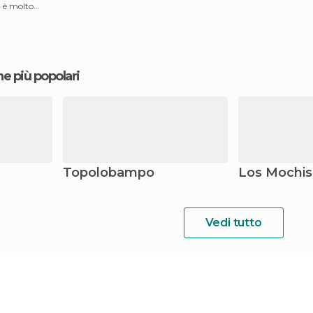
. è molto
ne più popolari
Topolobampo
Los Mochis
Vedi tutto