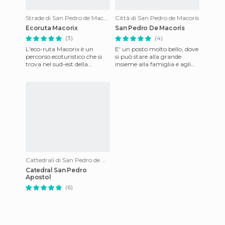
Strade di San Pedro de Macorís
Città di San Pedro de Macorís
Ecoruta Macorix
San Pedro De Macorís
(3)
(4)
L'eco-ruta Macorix è un
E' un posto molto bello, dove
percorso ecoturistico che si
si può stare alla grande
trova nel sud-est della
insieme alla famiglia e agli
Repubblica Dominicana,
amici, dove ci si può divertire
nella provincia di San Pedro
facendo surf.
d
Cattedrali di San Pedro de Macorís
Catedral San Pedro
Apostol
(6)