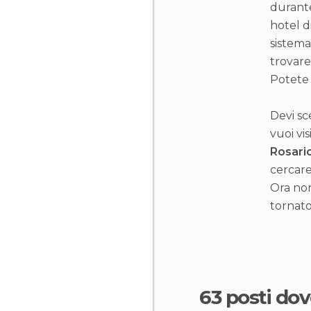
durante
hotel d
sistema
trovare 
Potete 
Devi sc
vuoi vis
Rosari
cercare
Ora non
tornato
63 posti do