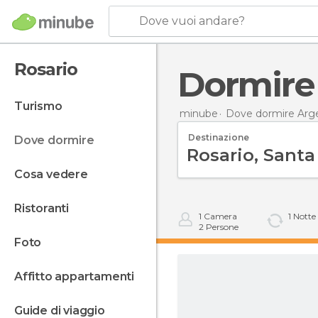
Dove vuoi andare?
Rosario
Dormire
turismo
minube
Dove dormire Arg
Destinazione
dove dormire
cosa vedere
ristoranti
1
Camera
1
Notte
2
Persone
foto
affitto appartamenti
guide di viaggio