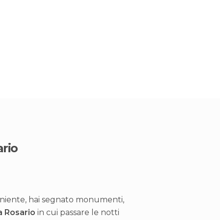
ario
ù niente, hai segnato monumenti,
a Rosario
in cui passare le notti