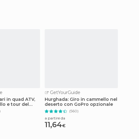
e
GetYourGuide
GetY
ri in quad ATV,
Hurghada: Giro in cammello nel
Hurgha
lo e tour del
deserto con GoPro opzionale
alle im
ino
snorke
)
(560)
bevan
a partire da
a partire
11,64
18,8
€