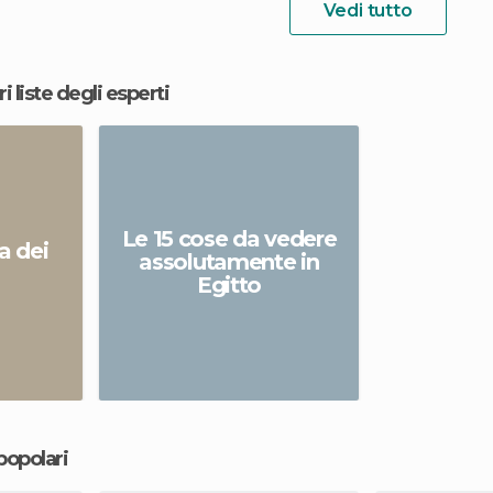
Vedi tutto
ri liste degli esperti
Le 15 cose da vedere
ra dei
assolutamente in
Egitto
 popolari