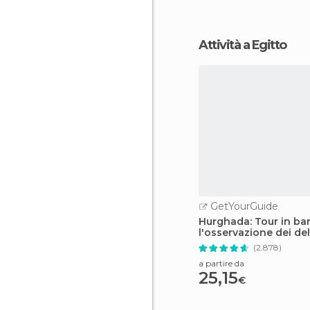
Attività a Egitto
GetYourGuide
Hurghada: Tour in ba
l'osservazione dei del
snorkeling e pranzo
(2.878)
a partire da
25,15
€