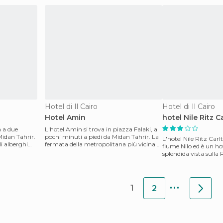
Hotel di Il Cairo
Hotel di Il Cairo
Hotel Amin
hotel Nile Ritz C
a a due
L'hotel Amin si trova in piazza Falaki, a
Midan Tahrir.
pochi minuti a piedi da Midan Tahrir. La
L'hotel Nile Ritz Carlt
i alberghi
fermata della metropolitana più vicina è
fiume Nilo ed è un ho
Sadat,
splendida vista sulla
e
...
1
2