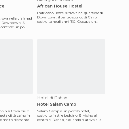
ce
African House Hostel
L'africano Hostel si trova nel quartiere di
Downtown, il centro storico di Cairo,
 trova nella via Imad
costruita negli anni '30. Occupa un
 di Downtown. Si
antico edifi
e centrale un po
b
Hotel di Dahab
Hotel Salam Camp
in si trova più o
Salam Camp è un piccolo hotel,
esta città zaino in
costruito in stile beduino. E' vicino al
e molto rilassante
centro di Dahab, e quando si arriva alla
stazione degli au