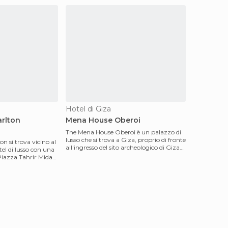
Hotel di Giza
arlton
Mena House Oberoi
The Mena House Oberoi è un palazzo di
lusso che si trova a Giza, proprio di fronte
on si trova vicino al
all'ingresso del sito archeologico di Giza
tel di lusso con una
ed a
 Piazza Tahrir Midan