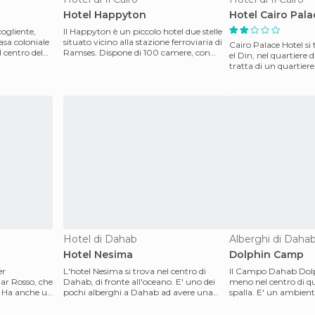
Hotel Happyton
Hotel Cairo Pala
ogliente,
Il Happyton è un piccolo hotel due stelle
casa coloniale
situato vicino alla stazione ferroviaria di
Cairo Palace Hotel si
 centro del
Ramses. Dispone di 100 camere, con
el Din, nel quartiere
bagno pri
tratta di un quartier
'vecchio, m
Hotel di Dahab
Alberghi di Daha
Hotel Nesima
Dolphin Camp
er
L'hotel Nesima si trova nel centro di
Il Campo Dahab Dolph
Mar Rosso, che
Dahab, di fronte all'oceano. E' uno dei
meno nel centro di qu
b. Ha anche un
pochi alberghi a Dahab ad avere una
spalla. E' un ambient
piscina, ma curi
con uno sta