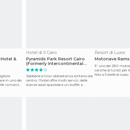
Hotel di Il Cairo
Resort di Luxor
 Hotel &
Pyramids Park Resort Cairo
Motonave Ramses
(Formerly Intercontinental
E' uno dei 280 motos
Pyramids)
cariche di turisti per
Nilo a 5 stelle di luss
igliore
Sebbene si trovi abbastanza lontano dal
un p
are in uno dei
centro, l'hotel offre molti servizi, delle
lle vicinanze.
stanze assai spaziose e un buffet a
colazione c