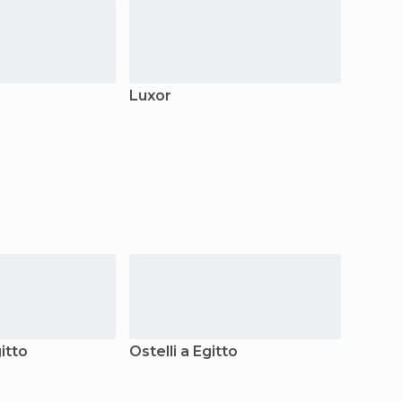
Luxor
Mar R
itto
Ostelli a Egitto
Appart