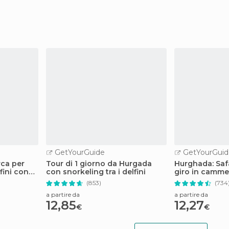
GetYourGuide
GetYourGuid
rca per
Tour di 1 giorno da Hurgada
Hurghada: Safa
fini con
con snorkeling tra i delfini
giro in cammel
villaggio bedu
(853)
(734
a partire da
a partire da
12,85
12,27
€
€