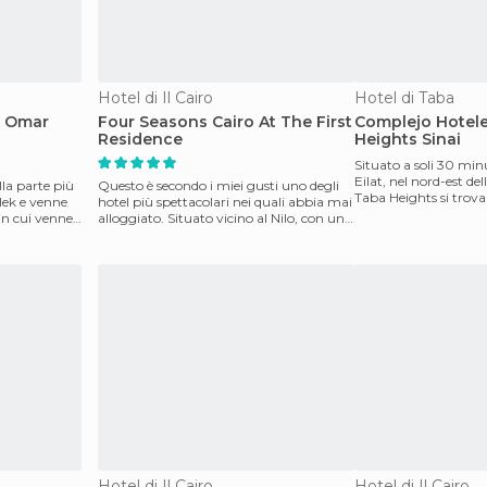
Hotel di Il Cairo
Hotel di Taba
& Omar
Four Seasons Cairo At The First
Complejo Hotel
Residence
Heights Sinai
Situato a soli 30 minu
Eilat, nel nord-est del
lla parte più
Questo è secondo i miei gusti uno degli
Taba Heights si trova 
lek e venne
hotel più spettacolari nei quali abbia mai
in cui venne
alloggiato. Situato vicino al Nilo, con un
cent
Hotel di Il Cairo
Hotel di Il Cairo