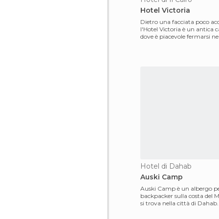
Hotel Victoria
Dietro una facciata poco acc
l'Hotel Victoria è un antica 
dove è piacevole fermarsi nel
Cairo.
Hotel di Dahab
Auski Camp
Auski Camp è un albergo p
backpacker sulla costa del 
si trova nella città di Daha
ristorante ed una