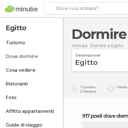
Dove vuoi andare?
Egitto
Dormire
turismo
minube
Dormire
a Egitto
Destinazione
dove dormire
cosa vedere
ristoranti
1
Camera
1
Notte
2
Persone
foto
affitto appartamenti
917 posti dove dorm
guide di viaggio