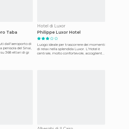
Hotel di Luxor
ero Taba
Philippe Luxor Hotel
ti dall'aeroporto di
Luogo ideale per trascorrere dei momenti
la penisola del Sinai,
di relax nella splendida Luxor. L'Hotel è
su 368 ettari di gi
centrale, molto confortevole, accogliente,
vici
Alberghi di Il Cairo