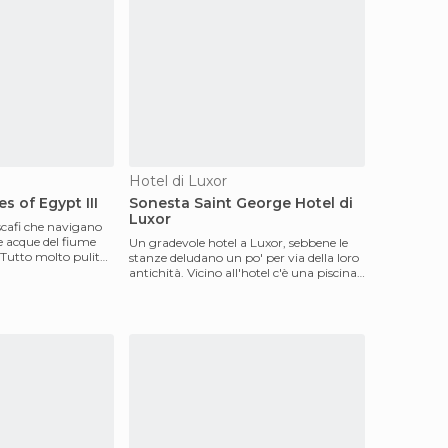
Hotel di Luxor
 of Egypt III
Sonesta Saint George Hotel di
Luxor
cafi che navigano
 le acque del fiume
Un gradevole hotel a Luxor, sebbene le
o. Tutto molto pulito,
stanze deludano un po' per via della loro
antichità. Vicino all'hotel c'è una piscina
pubbl