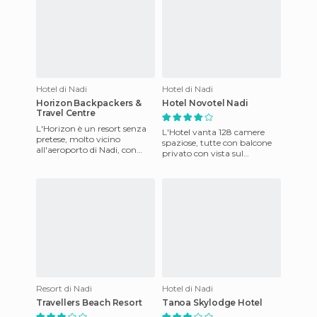
Hotel di Nadi
Hotel di Nadi
Horizon Backpackers &
Hotel Novotel Nadi
Travel Centre
L'Horizon è un resort senza
L'Hotel vanta 128 camere
pretese, molto vicino
spaziose, tutte con balcone
all'aeroporto di Nadi, con
privato con vista sul
servizio navetta gratuito
giardino. Due ristoranti e
dall'aeroporto al resort, i
bar. Le strutture includono
Resort di Nadi
Hotel di Nadi
Travellers Beach Resort
Tanoa Skylodge Hotel