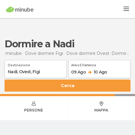
Dormire a Nadi
minube
Dove dormire Figi
Dove dormire Ovest
Dormire
a 
Destinazione
Arrivo E Partenza
09 Ago
10 Ago
Cerca
PERSONE
MAPPA