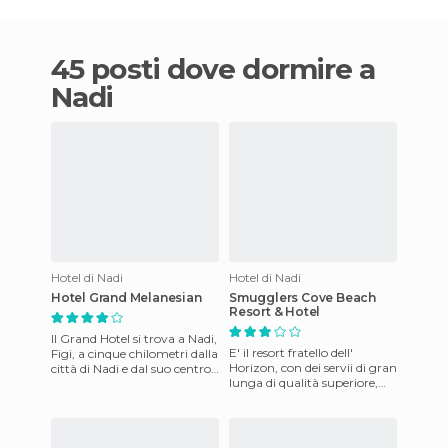
45 posti dove dormire a
Nadi
Hotel di Nadi
Hotel di Nadi
Hotel Grand Melanesian
Smugglers Cove Beach
Resort & Hotel
Il Grand Hotel si trova a Nadi,
E' il resort fratello dell'
Figi, a cinque chilometri dalla
Horizon, con dei servii di gran
città di Nadi e dal suo centro,
lunga di qualità superiore,
a cinque chilometri da
visto che offre un accesso
Denarau. L'
diretto alla sp