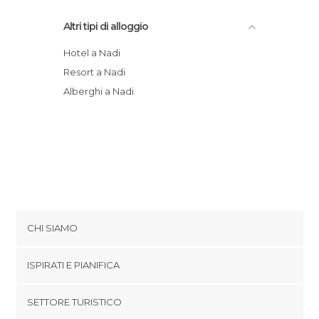
Altri tipi di alloggio
Hotel a Nadi
Resort a Nadi
Alberghi a Nadi
CHI SIAMO
Cookies
ISPIRATI E PIANIFICA
Politica di privacy
footer@item_discovertips_anchor
SETTORE TURISTICO
Termini e Condizioni