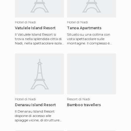
Hotel di Nadi
Hotel di Nadi
Vatulele Island Resort
Tanoa Apartments
Il Vatulele Island Resort si
Situato su una collina con
trova nella splendida città di
vista spettacolare sulle
Nadi, nella spettacolare isola
montagne. Il complesso è
di Fiji e circondato da una
stato costruito nel 1970,
fitta fores
ristrutturato nel 2007. E '
Hotel di Nadi
Resort di Nadi
Denarau Island Resort
Bamboo travellers
Il Denarau Island Resort
dispone di accesso alle
spiagge vicine, di strutture
moderne e servizio di
portineria su richiesta. Offre