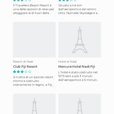
Il Travellers Beach Resort è
Situato a tre km
una delle opzioni di relax per
dall'aeroporto e dal centro
alloggiare al di fuori della
città, Nomads Skylodge è a
città. La spiaggia ha vari
quattro chilometri da
resort incante
Denarau Marina. L'hotel
offre una sa
Resort di Nadi
Hotel di Nadi
Club Fiji Resort
Mercure Hotel Nadi Fiji
L'hotel è stato costruito nel
1973 ed è a soli 3 minuti
Si tratta di un piccolo resort,
dall'aeroporto e a 5 minuti
intimo e costruito
dal centro della città. Dispone
interamente in legno, a Fiji,
di 84 camere d
con tetti di paglia.
Un'atmosfera rilassata, inca