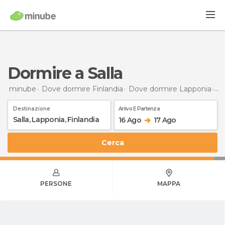
Dormire a Salla
minube
Dove dormire Finlandia
Dove dormire Lapponia
Do
Destinazione
Arrivo E Partenza
16 Ago
17 Ago
Cerca
PERSONE
MAPPA