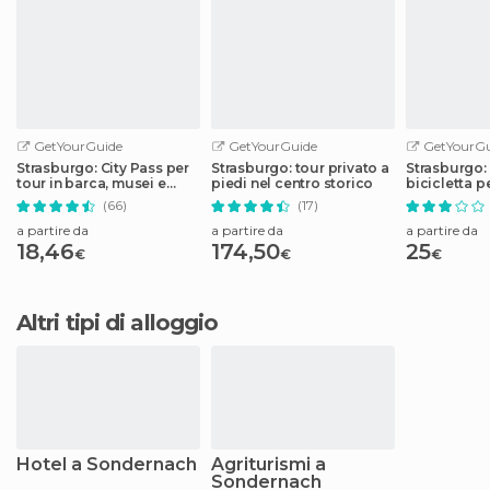
GetYourGuide
GetYourGuide
GetYourGu
Strasburgo: City Pass per
Strasburgo: tour privato a
Strasburgo:
tour in barca, musei e
piedi nel centro storico
bicicletta p
molto altro
(66)
(17)
a partire da
a partire da
a partire da
18,46
174,50
25
€
€
€
Altri tipi di alloggio
Hotel a Sondernach
Agriturismi a
Sondernach