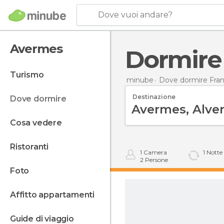
Dove vuoi andare?
Avermes
Dormir
turismo
minube
Dove dormire Fran
Destinazione
dove dormire
cosa vedere
ristoranti
1
Camera
1
Notte
2
Persone
foto
affitto appartamenti
guide di viaggio