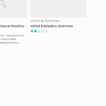
Hotel di Avermes
lasse Moulins -
Hôtel balladins Avermes
ins - Moulins è un
i ubica nella
nella provincia