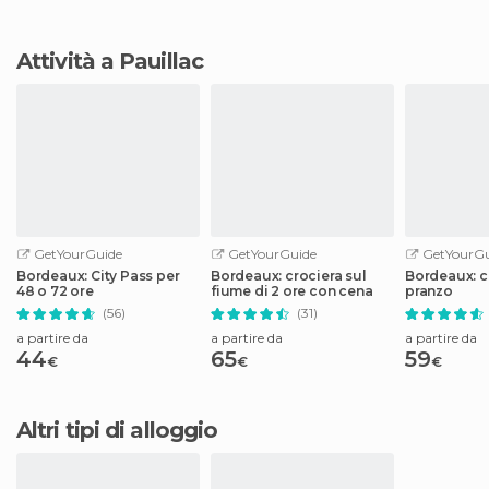
Attività a Pauillac
GetYourGuide
GetYourGuide
GetYourGu
Bordeaux: City Pass per
Bordeaux: crociera sul
Bordeaux: c
48 o 72 ore
fiume di 2 ore con cena
pranzo
(56)
(31)
a partire da
a partire da
a partire da
44
65
59
€
€
€
Altri tipi di alloggio