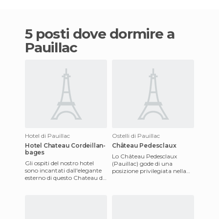
5 posti dove dormire a
Pauillac
Hotel di Pauillac
Ostelli di Pauillac
Hotel Chateau Cordeillan-
Château Pedesclaux
bages
Lo Château Pedesclaux
Gli ospiti del nostro hotel
(Pauillac) gode di una
sono incantati dall'elegante
posizione privilegiata nella
esterno di questo Chateau del
campagna Gironde,
secolo XVII. I suoi ambianti
conosciuta in tutto il mondo
sono decorati
per i pre