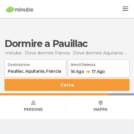
Dormire a Pauillac
minube
Dove dormire Francia
Dove dormire Aquitania
Dor
Destinazione
Arrivo E Partenza
16 Ago
17 Ago
Cerca
PERSONE
MAPPA