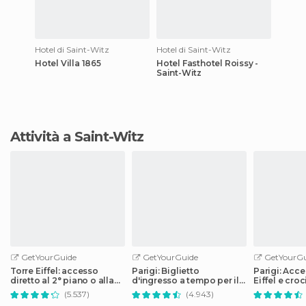
Hotel di Saint-Witz
Hotel di Saint-Witz
Hotel Villa 1865
Hotel Fasthotel Roissy -
Saint-Witz
Attività a Saint-Witz
GetYourGuide
GetYourGuide
GetYourGu
Torre Eiffel: accesso
Parigi: Biglietto
Parigi: Acce
diretto al 2° piano o alla
d'ingresso a tempo per il
Eiffel e croc
cima
Museo del Louvre
Senna
(5.537)
(4.943)