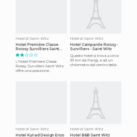
Hotel di Saint-Witz
Hotel di Saint-Witz
Hotel Première Classe
Hotel Campanile Roissy -
Roissy Survilliers Saint
Survilliers - Saint Witz
Witz
Questo hotel si trova a circa
39 km da Parigi, e ad un
L'Hotel Premiere Classe
chilometro dal centro della
Roissy Survilliers Saint Witz
città. L'aeroporto più vicino è
offre una posizione
Charles de Gaul
privilegiata per visitare le
principali attrazioni. A po
Hotel di Saint-Witz
Hotel di Saint-Witz
Hotel Kyriad Design Enzo
Hotel B&B Saint Witz