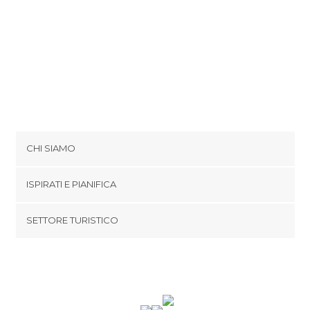
CHI SIAMO
Cookies
ISPIRATI E PIANIFICA
Politica di privacy
footer@item_discovertips_anchor
SETTORE TURISTICO
Termini e Condizioni
minube Android app
Contatti
Area Stampa