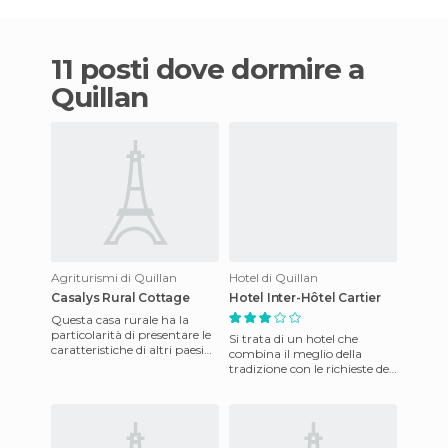
11 posti dove dormire a
Quillan
Agriturismi di Quillan
Hotel di Quillan
Casalys Rural Cottage
Hotel Inter-Hôtel Cartier
Questa casa rurale ha la
particolarità di presentare le
Si trata di un hotel che
caratteristiche di altri paesi
combina il meglio della
nel suo ambiente, come
tradizione con le richieste del
l'Italia, la Spagna
mondo moderno. Offre una
varietà di strutture c