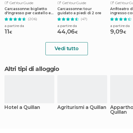
GetYourGuide
GetYourGuide
GetYourGu
Carcassonne: biglietto
Carcassonne: tour
Anfiteatro d
d'ingresso per castello e
guidato a piedi di 2 ore
ingresso c
bastioni
(206)
(47)
a partire da
a partire da
a partire da
11
44,06
9,09
€
€
€
Vedi tutto
Altri tipi di alloggio
Hotel a Quillan
Agriturismi a Quillan
Appartho
Quillan