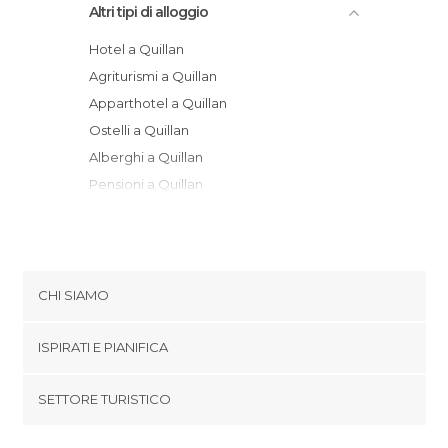
Altri tipi di alloggio
Hotel a Quillan
Agriturismi a Quillan
Apparthotel a Quillan
Ostelli a Quillan
Alberghi a Quillan
Pensioni a Quillan
CHI SIAMO
Cookies
ISPIRATI E PIANIFICA
Politica di privacy
footer@item_discovertips_anchor
SETTORE TURISTICO
Termini e Condizioni
minube Android app
Contatti