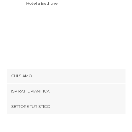
Hotel a Béthune
CHI SIAMO
Cookies
ISPIRATI E PIANIFICA
Politica di privacy
footer@item_discovertips_anchor
SETTORE TURISTICO
Termini e Condizioni
minube Android app
Contatti
Area Stampa