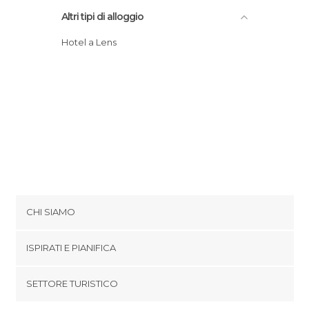
Altri tipi di alloggio
Hotel a Lens
CHI SIAMO
Cookies
ISPIRATI E PIANIFICA
Politica di privacy
footer@item_discovertips_anchor
SETTORE TURISTICO
Termini e Condizioni
minube Android app