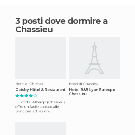
3 posti dove dormire a
Chassieu
Hotel di Chassieu
Hotel di Chassieu
Gatsby Hôtel & Restaurant
Hotel B&B Lyon Eurexpo
Chassieu
L'Expotel Albergo (Chassieu)
offre un facile accesso alle
principali attrazioni
turistiche di Lione ed è molto
vicino a San Exupér