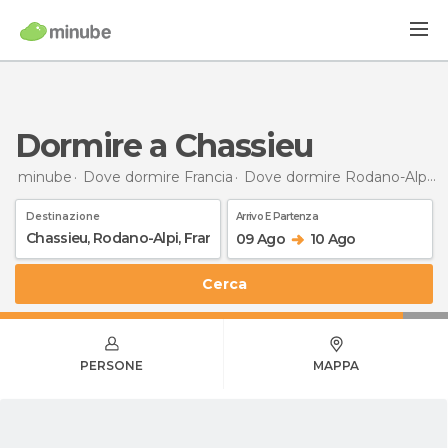
Dormire a Chassieu
minube
Dove dormire Francia
Dove dormire Rodano-Alpi
D
Destinazione
Arrivo E Partenza
09 Ago
10 Ago
Cerca
PERSONE
MAPPA