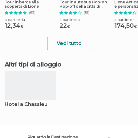
Tour in barca alla
Tour in autobus Hop-on
Lione Antica
scoperta di Lione
Hop-off della città di
e personaliz
Lione
(53)
(51)
a partire da
a partire da
a partire da
12,34
22
174,50
€
€
€
Vedi tutto
Altri tipi di alloggio
Hotel a Chassieu
Riguardo la Destinazione