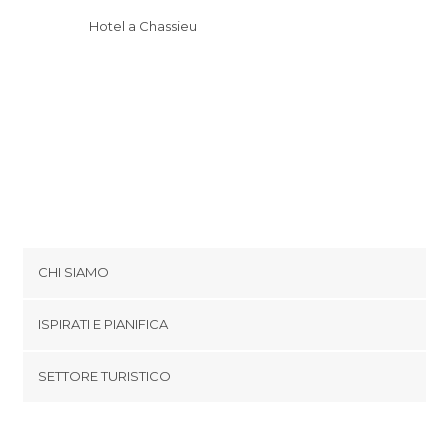
Hotel a Chassieu
CHI SIAMO
Cookies
ISPIRATI E PIANIFICA
Politica di privacy
footer@item_discovertips_anchor
SETTORE TURISTICO
Termini e Condizioni
minube Android app
Contatti