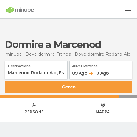
Dormire a Marcenod
minube
Dove dormire Francia
Dove dormire Rodano-Alpi
D
Destinazione
Arrivo E Partenza
09 Ago
10 Ago
Cerca
PERSONE
MAPPA