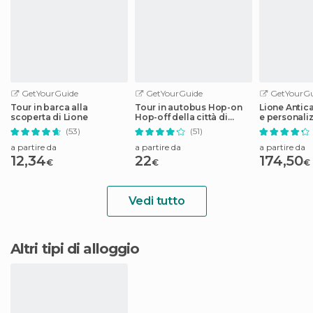
GetYourGuide
GetYourGuide
GetYourGu
Tour in barca alla
Tour in autobus Hop-on
Lione Antica
scoperta di Lione
Hop-off della città di
e personaliz
Lione
(53)
(51)
a partire da
a partire da
a partire da
12,34
22
174,50
€
€
€
Vedi tutto
Altri tipi di alloggio