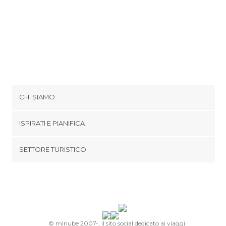
CHI SIAMO
Cookies
ISPIRATI E PIANIFICA
Politica di privacy
footer@item_discovertips_anchor
SETTORE TURISTICO
Termini e Condizioni
minube Android app
Contatti
Area Stampa
© minube 2007-, il sito social dedicato ai viaggi