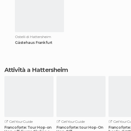
Ostelli di Hattersheim
Gästehaus Frankfurt
Attività a Hattersheim
GetYourGuide
GetYourGuide
GetYourGu
Francoforte: Tour Hop-on
Francoforte: tour Hop-On
Francoforte: