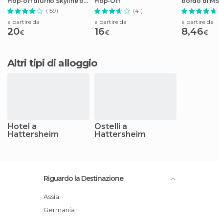
Hop-off diurno Skyline o
Hop-Off
bordo di MS
tour espresso della città
(159)
(41)
a partire da
a partire da
a partire da
20
16
8,46
€
€
€
Altri tipi di alloggio
Hotel a
Ostelli a
Hattersheim
Hattersheim
Riguardo la Destinazione
Assia
Germania