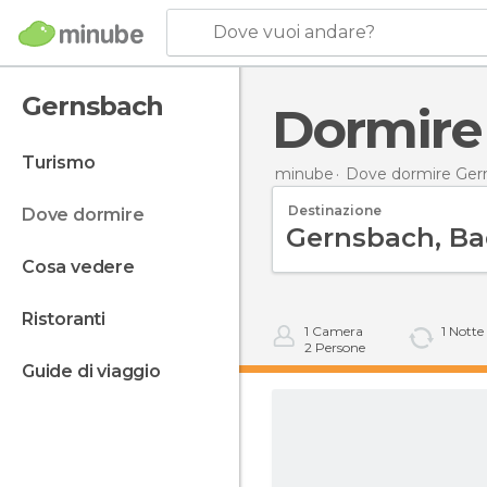
Dove vuoi andare?
Gernsbach
Dormir
turismo
minube
Dove dormire Ger
Destinazione
dove dormire
cosa vedere
ristoranti
1
Camera
1
Notte
2
Persone
guide di viaggio