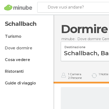
Dove vuoi andare?
Schallbach
Dormir
turismo
minube
Dove dormire Ger
Destinazione
dove dormire
cosa vedere
ristoranti
1
Camera
1
Notte
2
Persone
guide di viaggio