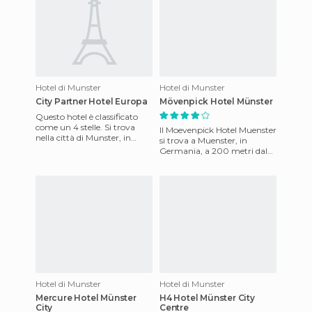
Hotel di Munster
Hotel di Munster
City Partner Hotel Europa
Mövenpick Hotel Münster
Questo hotel è classificato
come un 4 stelle. Si trova
Il Moevenpick Hotel Muenster
nella città di Munster, in
si trova a Muenster, in
Germania. Tra i servizi
Germania, a 200 metri dal
dell'hotel vi sono la la
lago di Aasee e a 500 metri
dall'Università di Muen
Hotel di Munster
Hotel di Munster
Mercure Hotel Münster
H4 Hotel Münster City
City
Centre