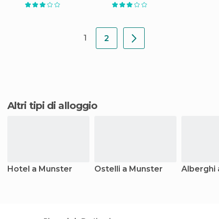
1
2
Altri tipi di alloggio
Hotel a Munster
Ostelli a Munster
Alberghi