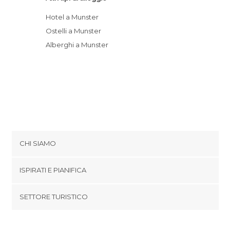
Hotel a Munster
Ostelli a Munster
Alberghi a Munster
CHI SIAMO
Cookies
ISPIRATI E PIANIFICA
Politica di privacy
footer@item_discovertips_anchor
SETTORE TURISTICO
Termini e Condizioni
minube Android app
Contatti