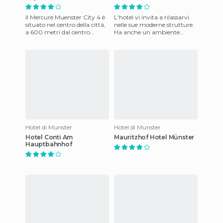
Il Mercure Muenster City 4 è
L'hotel vi invita a rilassarvi
situato nel centro della città,
nelle sue moderne strutture.
a 600 metri dal centro
Ha anche un ambiente
storico della città e vicino alla
accogliente e familiare. Per
stazione pri
raggiungere questo s
Hotel di Munster
Hotel di Munster
Hotel Conti Am
Mauritzhof Hotel Münster
Hauptbahnhof