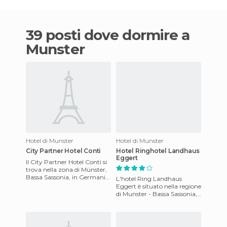
39 posti dove dormire a
Munster
Hotel di Munster
Hotel di Munster
City Partner Hotel Conti
Hotel Ringhotel Landhaus
Eggert
Il City Partner Hotel Conti si
trova nella zona di Münster,
Bassa Sassonia, in Germania.
L'hotel Ring Landhaus
Questo albergo a quattro
Eggert è situato nella regione
stelle si trova
di Munster - Bassa Sassonia,
in Germania. Il Ring
Landhaus Eggert è un tre