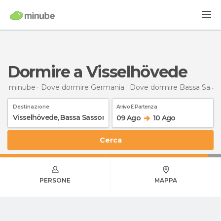
Dormire a Visselhövede
minube
Dove dormire Germania
Dove dormire Bassa Sassonia
Destinazione
Arrivo E Partenza
09 Ago
10 Ago
Cerca
PERSONE
MAPPA