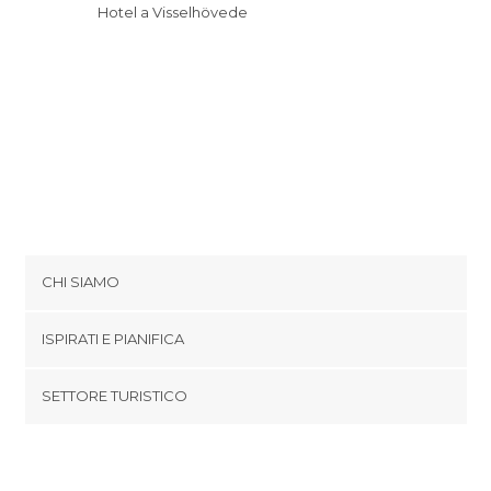
Hotel a Visselhövede
CHI SIAMO
Cookies
ISPIRATI E PIANIFICA
Politica di privacy
footer@item_discovertips_anchor
SETTORE TURISTICO
Termini e Condizioni
minube Android app
Contatti
Area Stampa