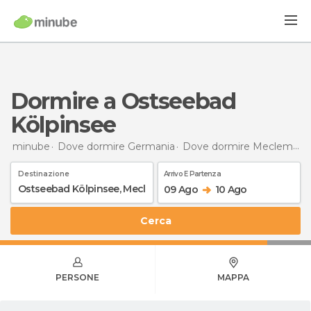
Dormire a Ostseebad
Kölpinsee
minube
Dove dormire Germania
Dove dormire Meclemburgo-Pomerania Anteriore
Destinazione
Arrivo E Partenza
09 Ago
10 Ago
Cerca
PERSONE
MAPPA