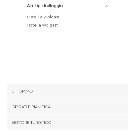
Altri tipi di alloggio
Ostelli a Wolgast
Hotel a Wolgast
CHI SIAMO
Cookies
ISPIRATI E PIANIFICA
Politica di privacy
footer@item_discovertips_anchor
SETTORE TURISTICO
Termini e Condizioni
minube Android app