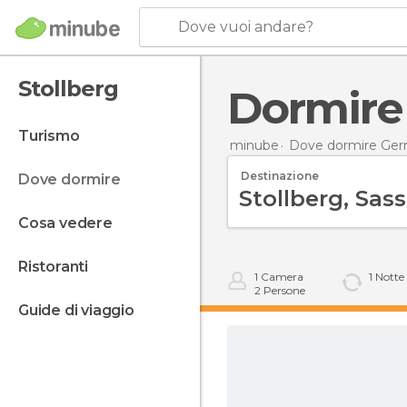
Dove vuoi andare?
Stollberg
Dormire
turismo
minube
Dove dormire Ger
Destinazione
dove dormire
cosa vedere
ristoranti
1
Camera
1
Notte
2
Persone
guide di viaggio