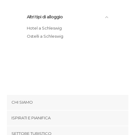
Altri tipi di alloggio
Hotel a Schleswig
Ostelli a Schleswig
CHI SIAMO
Cookies
ISPIRATI E PIANIFICA
Politica di privacy
footer@item_discovertips_anchor
SETTORE TURISTICO