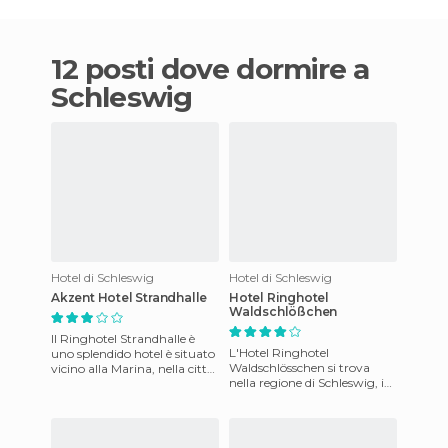
12 posti dove dormire a
Schleswig
Hotel di Schleswig
Hotel di Schleswig
Akzent Hotel Strandhalle
Hotel Ringhotel
Waldschlößchen
Il Ringhotel Strandhalle è
L'Hotel Ringhotel
uno splendido hotel è situato
Waldschlösschen si trova
vicino alla Marina, nella città
nella regione di Schleswig, in
di Schleswig Viking, che una
Schleswig-Holstein, in
volta era un
Germania. Questo è un
albergo a c