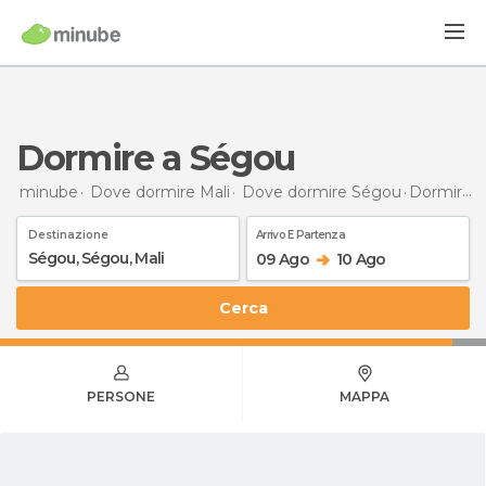
Dormire a Ségou
minube
Dove dormire Mali
Dove dormire Ségou
Dormire
a
Destinazione
Arrivo E Partenza
09 Ago
10 Ago
Cerca
PERSONE
MAPPA