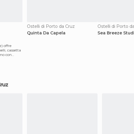
Ostelli di Porto da Cruz
Ostelli di Porto d
Quinta Da Capela
Sea Breeze Stud
) offre
lli, cassetta
agno con
Cruz