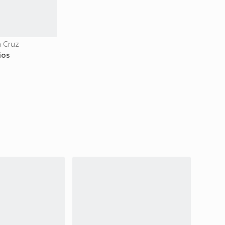
a Cruz
ios