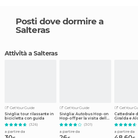
Posti dove dormire a
Salteras
Attività a Salteras
GetYourGuide
GetYourGuide
GetYourGu
Siviglia: tour rilassante in
Siviglia: Autobus Hop-on
Cattedrale di
bicicletta con guida
Hop-off per la visita della
Giralda e Al
città
guidato
(326)
(301)
a partire da
a partire da
a partire da
30
26
48,60