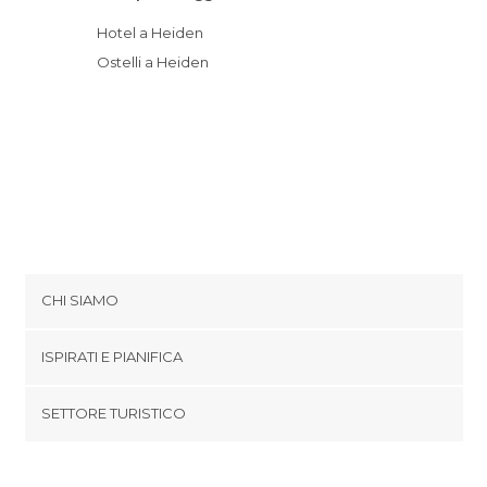
Hotel a Heiden
Ostelli a Heiden
CHI SIAMO
Cookies
ISPIRATI E PIANIFICA
Politica di privacy
footer@item_discovertips_anchor
SETTORE TURISTICO
Termini e Condizioni
minube Android app
Contatti