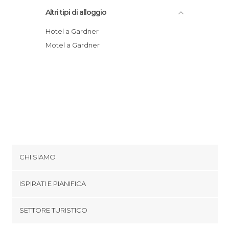
Altri tipi di alloggio
Hotel a Gardner
Motel a Gardner
CHI SIAMO
Cookies
ISPIRATI E PIANIFICA
Politica di privacy
footer@item_discovertips_anchor
SETTORE TURISTICO
Termini e Condizioni
minube Android app