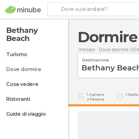
Dove vuoi andare?
Bethany
Dormir
Beach
minube
Dove dormire US
turismo
Destinazione
dove dormire
cosa vedere
1
Camera
1
Notte
ristoranti
2
Persone
guide di viaggio