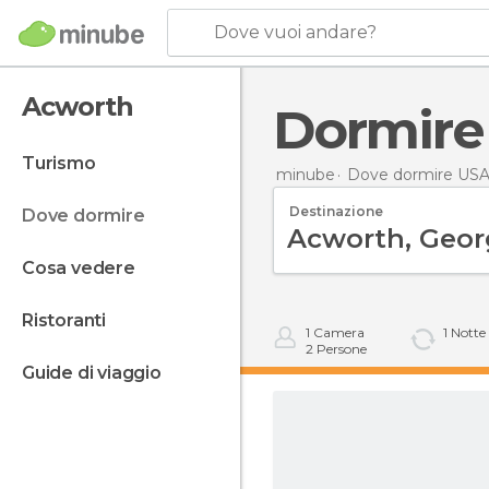
Dove vuoi andare?
Acworth
Dormir
turismo
minube
Dove dormire US
Destinazione
dove dormire
cosa vedere
ristoranti
1
Camera
1
Notte
2
Persone
guide di viaggio