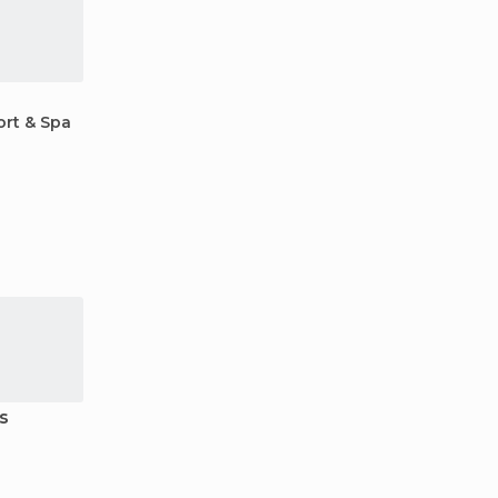
ort & Spa
s