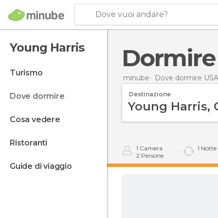
Dove vuoi andare?
Young Harris
Dormir
turismo
minube
Dove dormire US
Destinazione
dove dormire
cosa vedere
ristoranti
1
Camera
1
Notte
2
Persone
guide di viaggio