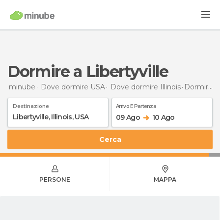
Dormire a Libertyville
minube
Dove dormire USA
Dove dormire Illinois
Dormire
a
Destinazione
Arrivo E Partenza
09 Ago
10 Ago
Cerca
PERSONE
MAPPA