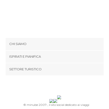
CHI SIAMO
Cookies
ISPIRATI E PIANIFICA
Politica di privacy
footer@item_discovertips_anchor
SETTORE TURISTICO
Termini e Condizioni
minube Android app
Contatti
Area Stampa
© minube 2007-, il sito social dedicato ai viaggi