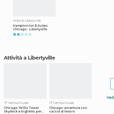
Hotel di Libertyville
Hampton Inn & Suites
Chicago - Libertyville
Attività a Libertyville
Vedi
GetYourGuide
GetYourGuide
Chicago: Willis Tower
Chicago: avventura con
Skydeck e biglietto per
caccia al tesoro