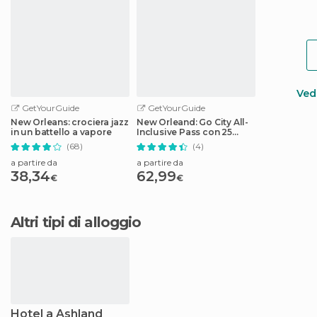
Vedi
GetYourGuide
GetYourGuide
New Orleans: crociera jazz
New Orleand: Go City All-
in un battello a vapore
Inclusive Pass con 25
attrazioni
(68)
(4)
a partire da
a partire da
38,34
62,99
€
€
Altri tipi di alloggio
Hotel a Ashland