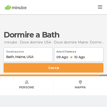
Dormire a Bath
minube
Dove dormire USA
Dove dormire Maine
Dormire
a
Destinazione
Arrivo E Partenza
09 Ago
10 Ago
Cerca
PERSONE
MAPPA