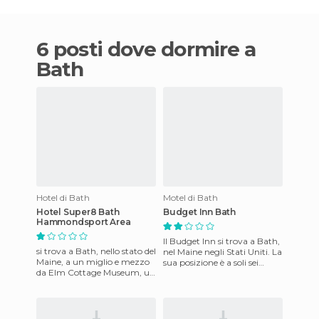
6 posti dove dormire a
Bath
Hotel di Bath
Motel di Bath
Hotel Super8 Bath
Budget Inn Bath
Hammondsport Area
Il Budget Inn si trova a Bath,
si trova a Bath, nello stato del
nel Maine negli Stati Uniti. La
Maine, a un miglio e mezzo
sua posizione è a soli sei
da Elm Cottage Museum, un
chilometri da eastof
miglio dal Mossy Bank Park,
Hammondsport, la ca
a un miglio e me