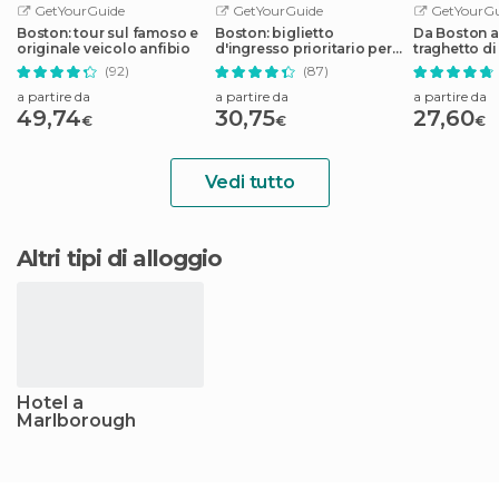
GetYourGuide
GetYourGuide
GetYourGu
Boston: tour sul famoso e
Boston: biglietto
Da Boston a
originale veicolo anfibio
d'ingresso prioritario per
traghetto di
il New England Aquarium
andata/rito
(92)
(87)
a partire da
a partire da
a partire da
49,74
30,75
27,60
€
€
€
Vedi tutto
Altri tipi di alloggio
Hotel a
Marlborough