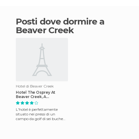
Posti dove dormire a
Beaver Creek
Hotel di Beaver Creek
Hotel The Osprey At
Beaver Creek, A
Rockresort
L'hotel è perfettamente
situato nei pressi di un
campo da golf di sei buche
della proprietà. È dotato di
un grande camino in pietr