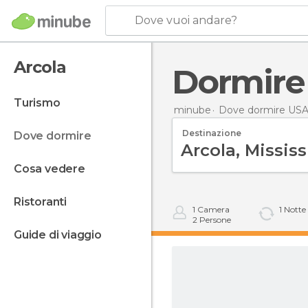
Dove vuoi andare?
Arcola
Dormire
turismo
minube
Dove dormire US
Destinazione
dove dormire
cosa vedere
ristoranti
1
Camera
1
Notte
2
Persone
guide di viaggio