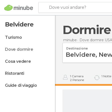
Dove vuoi andare?
Belvidere
Dormire
turismo
minube
Dove dormire US
Destinazione
dove dormire
cosa vedere
ristoranti
1
Camera
1
Notte
2
Persone
guide di viaggio