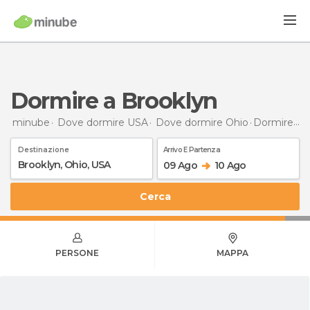
Dormire a Brooklyn
minube
Dove dormire USA
Dove dormire Ohio
Dormire
a 
Destinazione
Arrivo E Partenza
09 Ago
10 Ago
Cerca
PERSONE
MAPPA