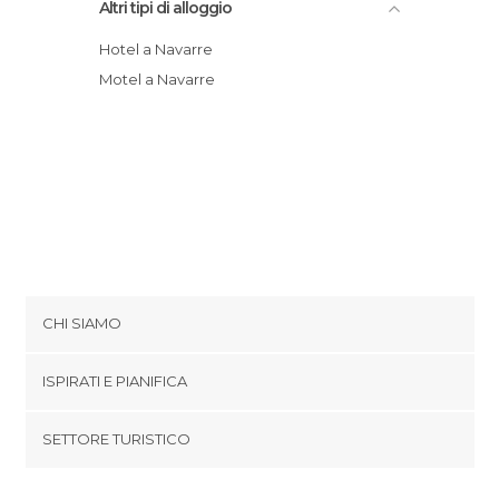
Altri tipi di alloggio
Hotel a Navarre
Motel a Navarre
CHI SIAMO
Cookies
ISPIRATI E PIANIFICA
Politica di privacy
footer@item_discovertips_anchor
SETTORE TURISTICO
Termini e Condizioni
minube Android app
Contatti