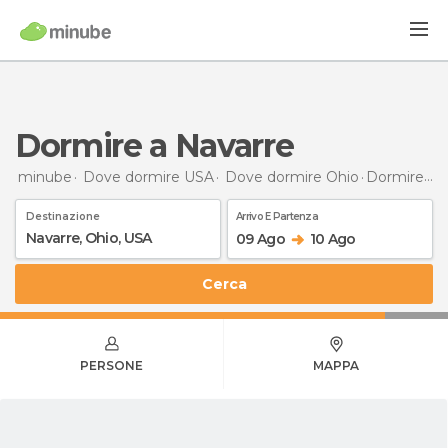
Dormire a Navarre
minube
Dove dormire USA
Dove dormire Ohio
Dormire
a 
Destinazione
Arrivo E Partenza
09 Ago
10 Ago
Cerca
PERSONE
MAPPA