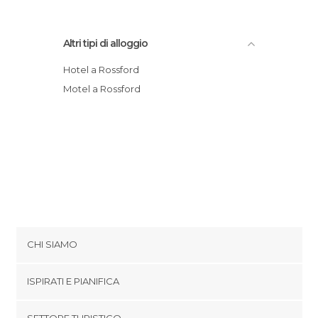
Altri tipi di alloggio
Hotel a Rossford
Motel a Rossford
CHI SIAMO
Cookies
ISPIRATI E PIANIFICA
Politica di privacy
footer@item_discovertips_anchor
SETTORE TURISTICO