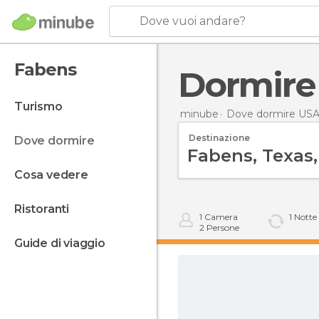
Dove vuoi andare?
Fabens
Dormir
turismo
minube
Dove dormire US
Destinazione
dove dormire
cosa vedere
ristoranti
1
Camera
1
Notte
2
Persone
guide di viaggio