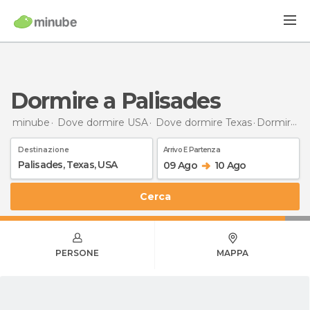
Dormire a Palisades
minube
Dove dormire USA
Dove dormire Texas
Dormire
a 
Destinazione
Arrivo E Partenza
09 Ago
10 Ago
Cerca
PERSONE
MAPPA