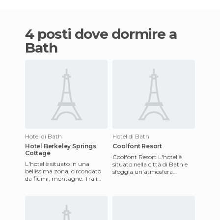
4 posti dove dormire a
Bath
Hotel di Bath
Hotel di Bath
Hotel Berkeley Springs
Coolfont Resort
Cottage
Coolfont Resort L'hotel è
L'hotel è situato in una
situato nella città di Bath e
bellissima zona, circondato
sfoggia un'atmosfera
da fiumi, montagne. Tra i
rilassata in cui è possibile
servizi sono inclusi la jacuzzi
trascorrere una piacevol
privata, vasche idr