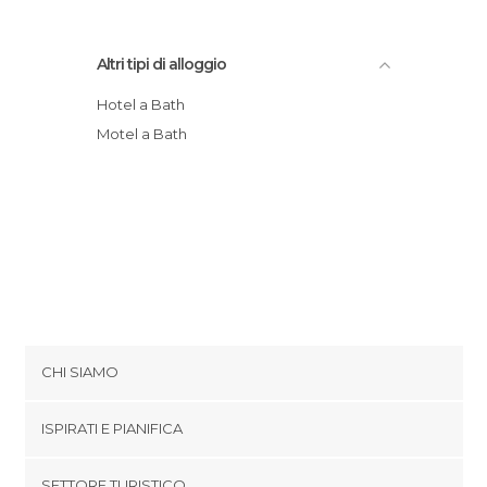
Altri tipi di alloggio
Hotel a Bath
Motel a Bath
CHI SIAMO
Cookies
ISPIRATI E PIANIFICA
Politica di privacy
footer@item_discovertips_anchor
SETTORE TURISTICO